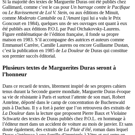
Si la majorité des textes de Marguerite Duras ont été publiés chez
Gallimard, comme c’est le cas pour
Un barrage contre le Pacifique
ou
Le Ravissement de Lol V. Stein
, ou aux éditions de Minuit,
comme
Moderato Cantabile
ou
L’Amant
(qui lui a valu le Prix
Goncourt en 1984), quelques uns de ses ouvrages ont quant à eux
été publiés aux éditions P.O.L par Paul Otchakovsky-Laurens.
Figure emblématique de l’édition française, il fonde sa propre
maison en 1983. S’il accompagne des autrices et auteurs comme
Emmanuel Carrère, Camille Laurens ou encore Guillaume Dustan,
c’est la publication en 1985 de
La Douleur
de Duras qui constitue
son premier succès éditorial.
Plusieurs textes de Marguerites Duras seront à
l’honneur
Dans ce recueil de textes, librement inspiré de ses propres cahiers
tenus durant la Seconde guerre mondiale, Marguerite Duras évoque
sa vie de résistante à Paris et surtout l’attente de son mari, Robert
Antelme, déporté dans le camp de concentration de Buchenwald
puis à Dachau. Il y a fort à parier que l’on retrouvera des extraits de
La Douleur
dans la lecture que proposent Pierre Baux et Violaine
Schwartz des textes de Duras publiés chez P.O.L. en hommage à
l’éditeur mort dans un accident de voiture au mois de janvier. Et sans
doute également, des extraits de
La Pluie d’été
, roman dans lequel
Duras s’intéresse à une famille d’immigrés à Vitry et qui entre en