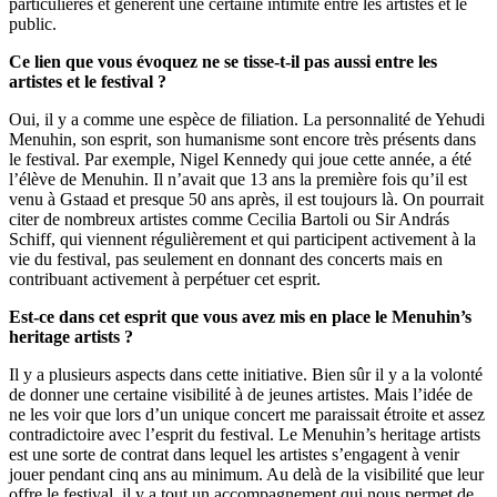
particulières et génèrent une certaine intimité entre les artistes et le
public.
Ce lien que vous évoquez ne se tisse-t-il pas aussi entre les
artistes et le festival ?
Oui, il y a comme une espèce de filiation. La personnalité de Yehudi
Menuhin, son esprit, son humanisme sont encore très présents dans
le festival. Par exemple, Nigel Kennedy qui joue cette année, a été
l’élève de Menuhin. Il n’avait que 13 ans la première fois qu’il est
venu à Gstaad et presque 50 ans après, il est toujours là. On pourrait
citer de nombreux artistes comme Cecilia Bartoli ou Sir András
Schiff, qui viennent régulièrement et qui participent activement à la
vie du festival, pas seulement en donnant des concerts mais en
contribuant activement à perpétuer cet esprit.
Est-ce dans cet esprit que vous avez mis en place le Menuhin’s
heritage artists ?
Il y a plusieurs aspects dans cette initiative. Bien sûr il y a la volonté
de donner une certaine visibilité à de jeunes artistes. Mais l’idée de
ne les voir que lors d’un unique concert me paraissait étroite et assez
contradictoire avec l’esprit du festival. Le Menuhin’s heritage artists
est une sorte de contrat dans lequel les artistes s’engagent à venir
jouer pendant cinq ans au minimum. Au delà de la visibilité que leur
offre le festival, il y a tout un accompagnement qui nous permet de