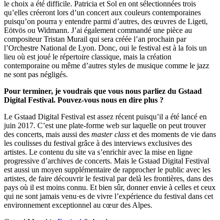
le choix a été difficile. Patricia et Sol en ont sélectionnées trois
qu’elles créeront lors d’un concert aux couleurs contemporaines
puisqu’on pourra y entendre parmi d’autres, des œuvres de Ligeti,
Eötvös ou Widmann. J’ai également commandé une pièce au
compositeur Tristan Murail qui sera créée l’an prochain par
l’Orchestre National de Lyon. Donc, oui le festival est à la fois un
lieu où est joué le répertoire classique, mais la création
contemporaine ou même d’autres styles de musique comme le jazz
ne sont pas négligés.
Pour terminer, je voudrais que vous nous parliez du Gstaad
Digital Festival. Pouvez-vous nous en dire plus ?
Le Gstaad Digital Festival est assez récent puisqu’il a été lancé en
juin 2017. C’est une plate-forme web sur laquelle on peut trouver
des concerts, mais aussi des
master class
et des moments de vie dans
les coulisses du festival grâce à des interviews exclusives des
artistes. Le contenu du site va s’enrichir avec la mise en ligne
progressive d’archives de concerts. Mais le Gstaad Digital Festival
est aussi un moyen supplémentaire de rapprocher le public avec les
artistes, de faire découvrir le festival par delà les frontières, dans des
pays où il est moins connu. Et bien sûr, donner envie à celles et ceux
qui ne sont jamais venu·es de vivre l’expérience du festival dans cet
environnement exceptionnel au cœur des Alpes.