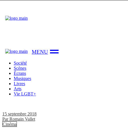
Skip
to
the
content
Société
Scènes
Écrans
Musiques
Livres
Arts
Vie LGBT+
15 septembre 2018
Par
Romain Vallet
Cinéma