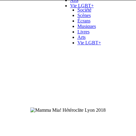
Arts
Vie LGBT+
Société
Scènes
Écrans
Musiques
Livres
Arts
Vie LGBT+