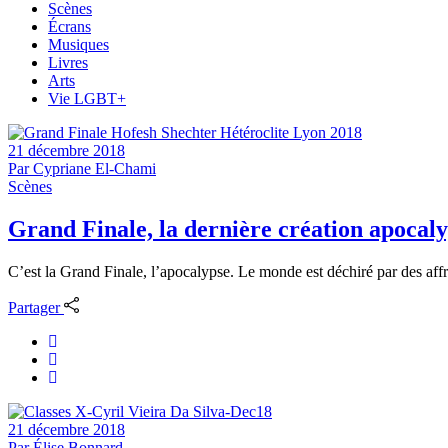
Scènes
Écrans
Musiques
Livres
Arts
Vie LGBT+
21 décembre 2018
Par
Cypriane El-Chami
Scènes
Grand Finale, la dernière création apocal
C’est la Grand Finale, l’apocalypse. Le monde est déchiré par des affr
Partager
21 décembre 2018
Par
Élise Bonnard