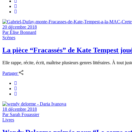
20 décembre 2018
Par
Élise Bonnard
Scènes
La pièce “Fracassés” de Kate Tempest jou
Elle rappe, récite, écrit, maîtrise plusieurs genres littéraires. À tout
Partager
18 décembre 2018
Par
Sarah Fouassier
Livres