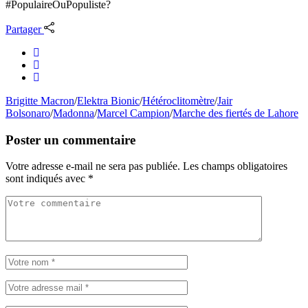
#PopulaireOuPopuliste?
Partager
Brigitte Macron
/
Elektra Bionic
/
Hétéroclitomètre
/
Jair
Bolsonaro
/
Madonna
/
Marcel Campion
/
Marche des fiertés de Lahore
Poster un commentaire
Votre adresse e-mail ne sera pas publiée.
Les champs obligatoires
sont indiqués avec
*