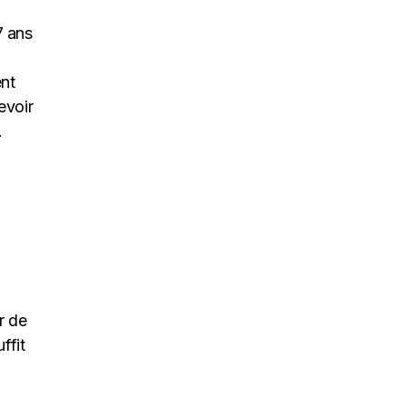
7 ans
ent
evoir
.
r de
ffit