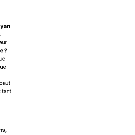
ryan
s
eur
e ?
que
que
,
 peut
 tant
ns,