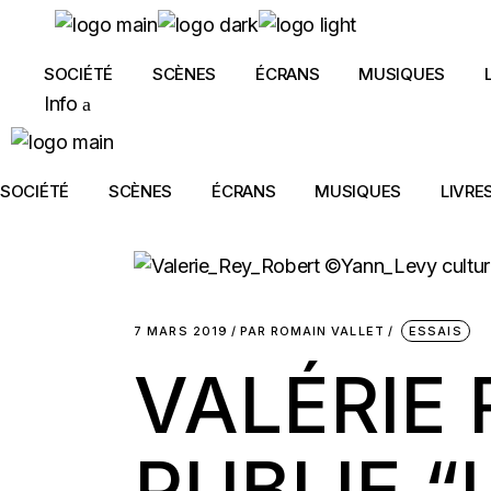
Skip
to
the
content
SOCIÉTÉ
SCÈNES
ÉCRANS
MUSIQUES
Info
SOCIÉTÉ
SCÈNES
ÉCRANS
MUSIQUES
LIVRE
7 MARS 2019
PAR
ROMAIN VALLET
ESSAIS
VALÉRIE
PUBLIE 