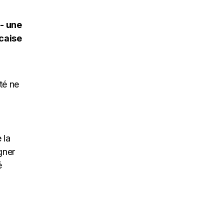
té ne
 la
gner
é