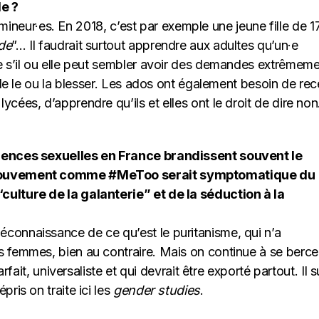
le ?
es mineur·es. En 2018, c’est par exemple une jeune fille de 1
de
”… Il faudrait surtout apprendre aux adultes qu’un·e
e s’il ou elle peut sembler avoir des demandes extrêmem
 de le ou la blesser. Les ados ont également besoin de rec
cées, d’apprendre qu’ils et elles ont le droit de dire non
olences sexuelles en France brandissent souvent le
n mouvement comme #MeToo serait symptomatique du
ulture de la galanterie” et de la séduction à la
connaissance de ce qu’est le puritanisme, qui n’a
 femmes, bien au contraire. Mais on continue à se berce
rfait, universaliste et qui devrait être exporté partout. Il su
ris on traite ici les
gender studies
.