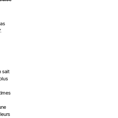
pas
.
 sait
plus
times
une
leurs