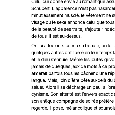
Celui qui donne envie au romantique ass
Schubert. L’apparence n’est pas hasarde
minutieusement musclé, le vêtement ne s
visage ou le sexe
annonce celui que tous
de la beauté de ses traits, s’ajoute l’indé
de tous. Il est au-dessus.
On lui a toujours connu sa beauté, on lui 
quelques autres ont libéré en leur temps
et le dieu s’ennuie. Même les joutes gri
jamais de quelques jeux de mots à ce propos
aimerait parfois tous les bâcher d’une rép
langue. Mais, loin d’être bête au-delà du b
saluer. Alors il se décharge un p
eu, à l’or
cynisme.
S
on altérité
est l’envers exact d
son antique compagne de soirée préfère d
regarde. Il pose, mélancolique et sournoi