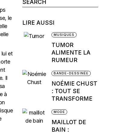
Search
for:
rps
se, le
LIRE AUSSI
elle
elle
MUSIQUES
TUMOR
ALIMENTE LA
lui et
RUMEUR
morte
ent
BANDE-DESSINÉE
. Il
NOÉMIE CHUST
 sa
: TOUT SE
ne à
TRANSFORME
son
isque
MODE
e
MAILLOT DE
BAIN :