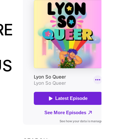
RE
US