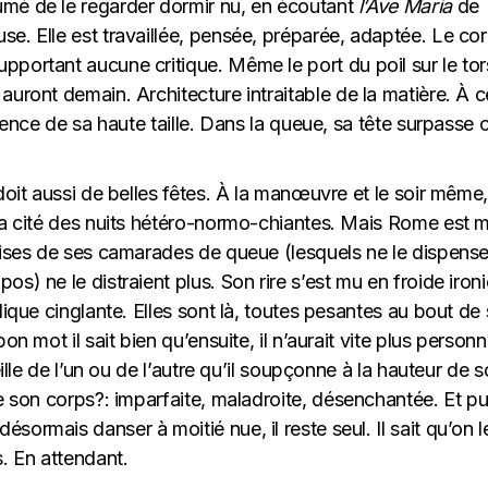
umé de le regarder dormir nu, en écoutant
l’Ave Maria
de
use
.
E
lle est travaillée, pensée, préparée, adaptée. Le co
upport
ant
aucune critique.
Même
le port du poil
sur le
tor
 auront demain.
Architecture
intraitable
d
e la matière
.
À c
cence de sa haute taille. Dans la queue, sa tête surpasse c
doit aussi de belles fêtes. À la manœuvre et le soir même, 
 la cité des nuits hétéro-normo-chiantes. Mais Rome est 
voises de ses camarades de queue (lesquels ne le dispens
) ne le distraient plus. Son rire s’est mu en froide ironie
lique cinglante. Elles sont là, toutes pesantes au bout de
on mot il sait bien qu’ensuite, il n’aurait vite plus person
eille de l’un ou de l’autre qu’il soupçonne à la hauteur de 
e son corps?: imparfait
e
, maladroit
e
,
désenchanté
e
.
Et pu
ésormais danser à moitié nue, il reste
seul. Il sait qu’on l
s. En attendant.