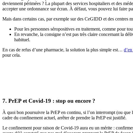
deviennent périmées ? La plupart des services hospitaliers et des méde
accepter une ordonnance sur écran. À défaut, vous pouvez lui faire pa
Mais dans certains cas, par exemple sur des CeGIDD et des centres mo
Pour les personnes séropositives en traitement, comme pour tout
En revanche, la consigne n’est pas très claire concernant la dé
habituel.
En cas de refus d’une pharmacie, la solution la plus simple est…
d’en
pour cela.
7. PrEP et Covid-19 : stop ou encore ?
À quoi bon poursuivre la PrEP en continu, si l’on interrompt (ou que 
cadre du confinement actuel, arrêter de prendre la PrEP est justifié.
Le confinement pour raison de Covid-19 aura eu un mérite : confirm