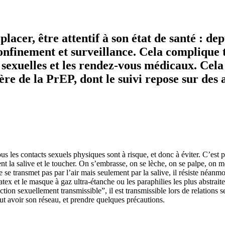
placer, être attentif à son état de santé : d
e confinement et surveillance. Cela compliqu
s sexuelles et les rendez-vous médicaux. Ce
e de la PrEP, dont le suivi repose sur des a
ous les contacts sexuels physiques sont à risque, et donc à éviter. C’est 
nt la salive et le toucher. On s’embrasse, on se lèche, on se palpe, on m
e se transmet pas par l’air mais seulement par la salive, il résiste néan
et le masque à gaz ultra-étanche ou les paraphilies les plus abstraites
on sexuellement transmissible”, il est transmissible lors de relations se
ut avoir son réseau, et prendre quelques précautions.