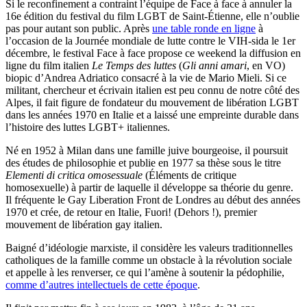
Si le reconfinement a contraint l’équipe de Face à face à annuler la
16e édition du festival du film LGBT de Saint-Étienne, elle n’oublie
pas pour autant son public. Après
une table ronde en ligne
à
l’occasion de la Journée mondiale de lutte contre le VIH-sida le 1er
décembre, le festival Face à face propose ce weekend la diffusion en
ligne du film italien
Le Temps des luttes
(
Gli anni amari
, en VO)
biopic d’Andrea Adriatico consacré à la vie de Mario Mieli. Si ce
militant, chercheur et écrivain italien est peu connu de notre côté des
Alpes, il fait figure de fondateur du mouvement de libération LGBT
dans les années 1970 en Italie et a laissé une empreinte durable dans
l’histoire des luttes LGBT+ italiennes.
Né en 1952 à Milan dans une famille juive bourgeoise, il poursuit
des études de philosophie et publie en 1977 sa thèse sous le titre
Elementi di critica omosessuale
(Éléments de critique
homosexuelle) à partir de laquelle il développe sa théorie du genre.
Il fréquente le Gay Liberation Front de Londres au début des années
1970 et crée, de retour en Italie, Fuori! (Dehors !), premier
mouvement de libération gay italien.
Baigné d’idéologie marxiste, il considère les valeurs traditionnelles
catholiques de la famille comme un obstacle à la révolution sociale
et appelle à les renverser, ce qui l’amène à soutenir la pédophilie,
comme d’autres intellectuels de cette époque
.