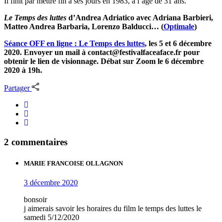
Il finit par mettre fin à ses jours en 1983, à l’âge de 31 ans.
Le Temps des luttes
d’Andrea Adriatico avec Adriana Barbieri,
Matteo Andrea Barbaria, Lorenzo Balducci… (
Optimale
)
Séance OFF en ligne : Le Temps des luttes
, les 5 et 6 décembre
2020. Envoyer un mail à contact@festivalfaceaface.fr
pour
obtenir le lien de visionnage.
Débat sur Zoom le 6 décembre
2020 à 19h.
Partager
2 commentaires
MARIE FRANCOISE OLLAGNON
3 décembre 2020
bonsoir
j aimerais savoir les horaires du film le temps des luttes le
samedi 5/12/2020