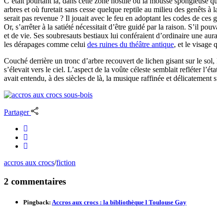
C’était pourtant là, dans cette zone hostile où la mousse spongieuse 
arbres et où furetait sans cesse quelque reptile au milieu des genêts à 
serait pas revenue ? Il jouait avec le feu en adoptant les codes de ces 
Or, s’arrêter à la satiété nécessitait d’être guidé par la raison. S’il p
et de vie. Ses soubresauts bestiaux lui conféraient d’ordinaire une aur
les dérapages comme celui
des ruines du théâtre antique
, et le visage
Couché derrière un tronc d’arbre recouvert de lichen gisant sur le sol, l
s’élevait vers le ciel. L’aspect de la voûte céleste semblait refléter l’
avait entendu, à des siècles de là, la musique raffinée et délicatement
Partager
accros aux crocs
/
fiction
2 commentaires
Pingback:
Accros aux crocs : la bibliothèque l Toulouse Gay