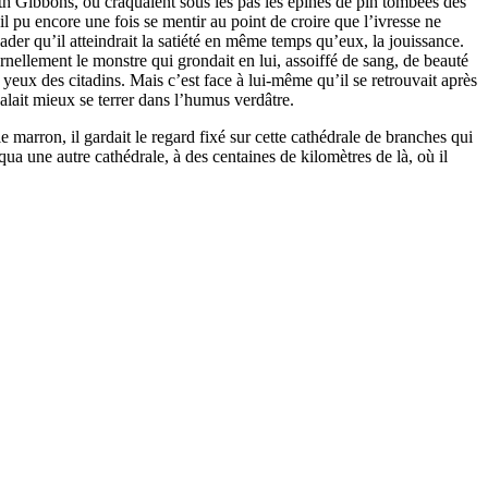
th Gibbons, où craquaient sous les pas les épines de pin tombées des
il pu encore une fois se mentir au point de croire que l’ivresse ne
uader qu’il atteindrait la satiété en même temps qu’eux, la jouissance.
ternellement le monstre qui grondait en lui, assoiffé de sang, de beauté
yeux des citadins. Mais c’est face à lui-même qu’il se retrouvait après
 valait mieux se terrer dans l’humus verdâtre.
le marron, il gardait le regard fixé sur cette cathédrale de branches qui
oqua une autre cathédrale, à des centaines de kilomètres de là, où il