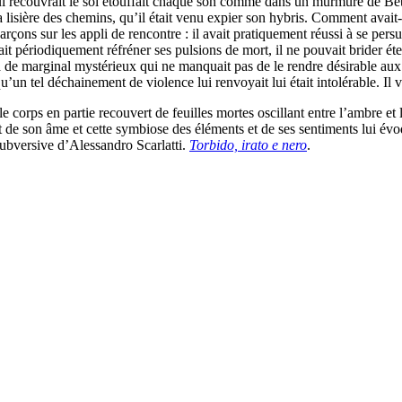
qui recouvrait le sol étouffait chaque son comme dans un murmure de Be
la lisière des chemins, qu’il était venu expier son hybris. Comment avait-
garçons sur les appli de rencontre : il avait pratiquement réussi à se pers
ouvait périodiquement réfréner ses pulsions de mort, il ne pouvait brider é
a de marginal mystérieux qui ne manquait pas de le rendre désirable aux 
 qu’un tel déchainement de violence lui renvoyait lui était intolérable. Il
e corps en partie recouvert de feuilles mortes oscillant entre l’ambre et 
état de son âme et cette symbiose des éléments et de ses sentiments lui év
 subversive d’Alessandro Scarlatti.
Torbido, irato e nero
.