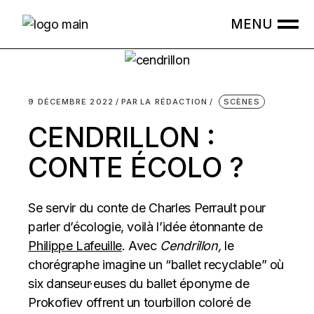
Skip
to
the
content
9 DÉCEMBRE 2022
PAR
LA RÉDACTION
SCÈNES
CENDRILLON :
CONTE ÉCOLO ?
Se servir du conte de Charles Perrault pour
parler d’écologie, voilà l’idée étonnante de
Philippe Lafeuille
. Avec
Cendrillon,
le
chorégraphe imagine un “ballet recyclable” où
six danseur·euses du ballet éponyme de
Prokofiev offrent un tourbillon coloré de