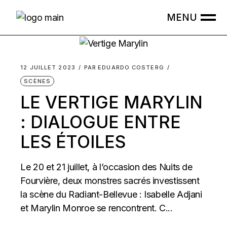
Skip
to
the
content
12 JUILLET 2023
PAR
EDUARDO COSTERG
SCÈNES
LE VERTIGE MARYLIN
: DIALOGUE ENTRE
LES ÉTOILES
Le 20 et 21 juillet, à l’occasion des Nuits de
Fourvière, deux monstres sacrés investissent
la scène du Radiant-Bellevue : Isabelle Adjani
et Marylin Monroe se rencontrent. C...