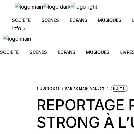
Skip
to
the
content
SOCIÉTÉ
SCÈNES
ÉCRANS
MUSIQUES
Info
SOCIÉTÉ
SCÈNES
ÉCRANS
MUSIQUES
LIVRE
5 JUIN 2016
PAR
ROMAIN VALLET
NUITS
REPORTAGE P
STRONG À L’