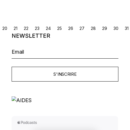
NAVIGATION
20
21
22
23
24
25
26
27
28
29
30
31
NEWSLETTER
DES
ARTICLES
S'INSCRIRE