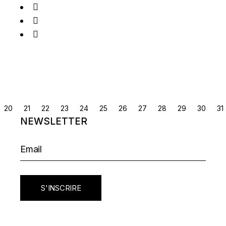
NAVIGATION
20
21
22
23
24
25
26
27
28
29
30
31
NEWSLETTER
DES
ARTICLES
S'INSCRIRE