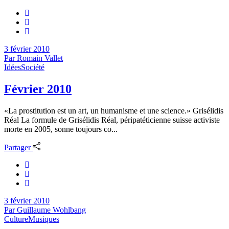
3 février 2010
Par
Romain Vallet
Idées
Société
Février 2010
«La prostitution est un art, un humanisme et une science.» Grisélidis
Réal La formule de Grisélidis Réal, péripatéticienne suisse activiste
morte en 2005, sonne toujours co...
Partager
3 février 2010
Par
Guillaume Wohlbang
Culture
Musiques