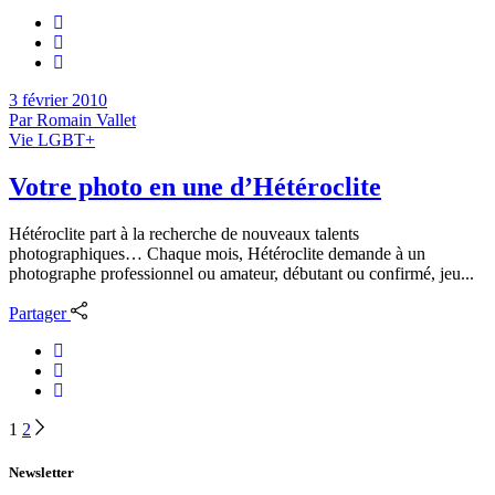
3 février 2010
Par
Romain Vallet
Vie LGBT+
Votre photo en une d’Hétéroclite
Hétéroclite part à la recherche de nouveaux talents
photographiques… Chaque mois, Hétéroclite demande à un
photographe professionnel ou amateur, débutant ou confirmé, jeu...
Partager
Navigation
1
2
des
Newsletter
articles