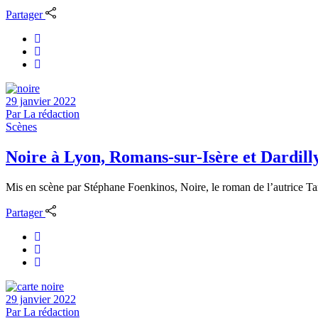
Partager
29 janvier 2022
Par
La rédaction
Scènes
Noire à Lyon, Romans-sur-Isère et Dardill
Mis en scène par Stéphane Foenkinos, Noire, le roman de l’autrice Tani
Partager
29 janvier 2022
Par
La rédaction