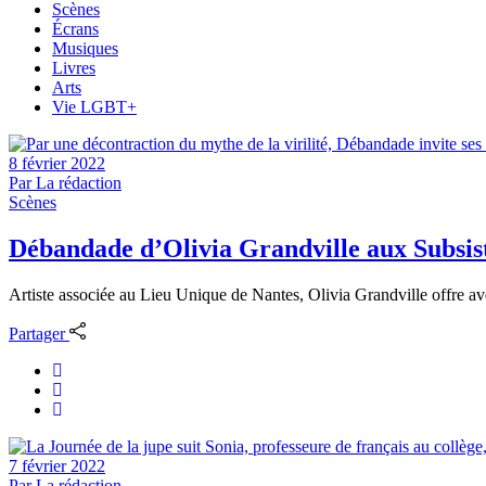
Scènes
Écrans
Musiques
Livres
Arts
Vie LGBT+
8 février 2022
Par
La rédaction
Scènes
Débandade d’Olivia Grandville aux Subsis
Artiste associée au Lieu Unique de Nantes, Olivia Grandville offre ave
Partager
7 février 2022
Par
La rédaction