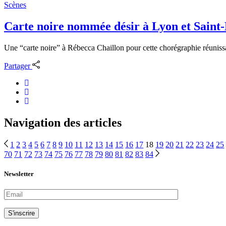
Scènes
Carte noire nommée désir à Lyon et Saint
Une “carte noire” à Rébecca Chaillon pour cette chorégraphie réuniss
Partager
Navigation des articles
1
2
3
4
5
6
7
8
9
10
11
12
13
14
15
16
17
18
19
20
21
22
23
24
25
70
71
72
73
74
75
76
77
78
79
80
81
82
83
84
Newsletter
S'inscrire