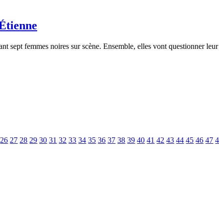
-Étienne
ant sept femmes noires sur scène. Ensemble, elles vont questionner leur
26
27
28
29
30
31
32
33
34
35
36
37
38
39
40
41
42
43
44
45
46
47