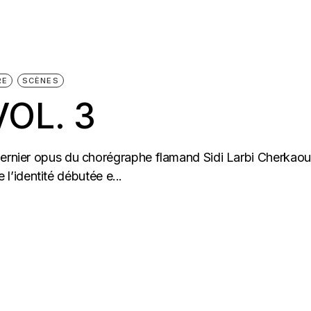
RE
SCÈNES
OL. 3
dernier opus du chorégraphe flamand Sidi Larbi Cherkaoui
de l’identité débutée e...