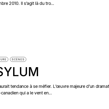
e 2010. Il s’agit là du tro...
TURE
SCÈNES
SYLUM
n aurait tendance à se méfier. L’œuvre majeure d’un drama
-canadien qui a le vent en...