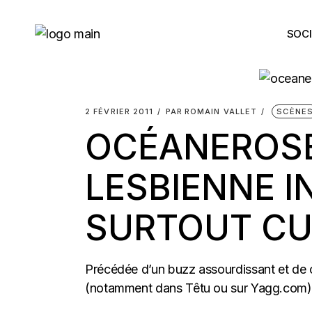
Skip
to
the
SOCI
content
2 FÉVRIER 2011
PAR
ROMAIN VALLET
SCÈNE
OCÉANEROSE
LESBIENNE I
SURTOUT CU
Précédée d’un buzz assourdissant et de c
(notamment dans Têtu ou sur Yagg.com),