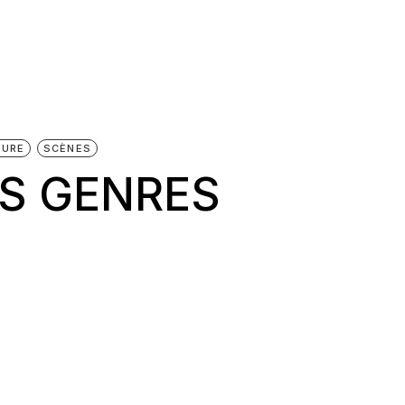
TURE
SCÈNES
S GENRES