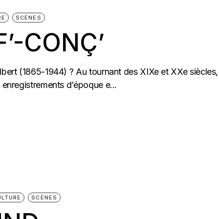
RE
SCÈNES
F’-CONÇ’
lbert (1865-1944) ? Au tournant des XIXe et XXe siècles,
s enregistrements d’époque e...
ULTURE
SCÈNES