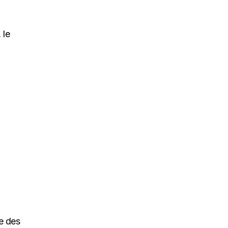
 le
e des