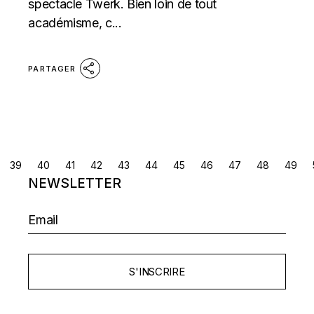
spectacle Twerk. Bien loin de tout
académisme, c...
PARTAGER
NAVIGATION
39
40
41
42
43
44
45
46
47
48
49
NEWSLETTER
DES
ARTICLES
S'INSCRIRE