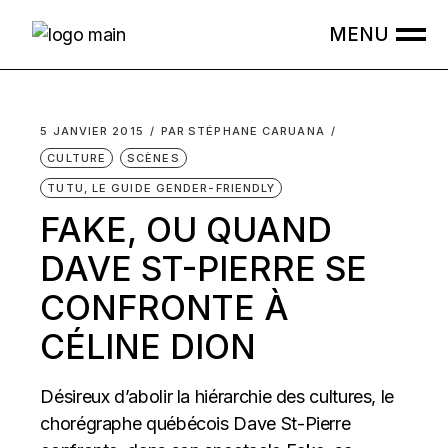
Skip
to
the
content
5 JANVIER 2015
PAR
STÉPHANE CARUANA
CULTURE
SCÈNES
TUTU, LE GUIDE GENDER-FRIENDLY
FAKE, OU QUAND
DAVE ST-PIERRE SE
CONFRONTE À
CÉLINE DION
Désireux d’abolir la hiérarchie des cultures, le
chorégraphe québécois Dave St-Pierre