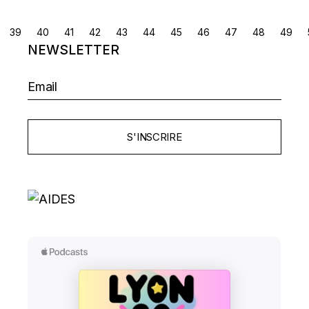
NAVIGATION
39
40
41
42
43
44
45
46
47
48
49
NEWSLETTER
DES
ARTICLES
S'INSCRIRE