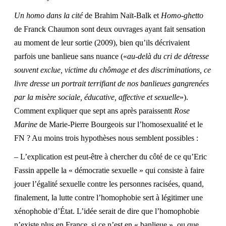
Un homo dans la cité
de Brahim Naït-Balk et
Homo-ghetto
de Franck Chaumon sont deux ouvrages ayant fait sensation
au moment de leur sortie (2009), bien qu’ils décrivaient
parfois une banlieue sans nuance («
au-delà du cri de détresse
souvent exclue, victime du chômage et des discriminations, ce
livre dresse un portrait terrifiant de nos banlieues gangrenées
par la misère sociale, éducative, affective et sexuelle
»).
Comment expliquer que sept ans après paraissentt
Rose
Marine
de Marie-Pierre Bourgeois sur l’homosexualité et le
FN ? Au moins trois hypothèses nous semblent possibles :
– L’explication est peut-être à chercher du côté de ce qu’Eric
Fassin appelle la « démocratie sexuelle » qui consiste à faire
jouer l’égalité sexuelle contre les personnes racisées, quand,
finalement, la lutte contre l’homophobie sert à légitimer une
xénophobie d’État. L’idée serait de dire que l’homophobie
n’existe plus en France, si ce n’est en « banlieue », ou que