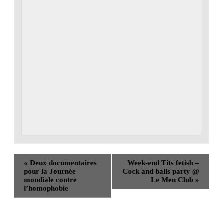
«
Deux documentaires
Week-end Tits fetish –
pour la Journée
Cock and balls party @
mondiale contre
Le Men Club
»
l’homophobie