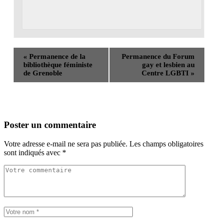
«
Permanence de la
Permanence du Forum
bibliothèque féministe
gay et lesbien au
de Grenoble
Centre LGBTI
»
Poster un commentaire
Votre adresse e-mail ne sera pas publiée.
Les champs obligatoires
sont indiqués avec
*