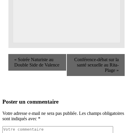
«
Soirée Naturiste au
Conférence-débat sur la
Double Side de Valence
santé sexuelle au Rita-
Plage
»
Poster un commentaire
Votre adresse e-mail ne sera pas publiée.
Les champs obligatoires
sont indiqués avec
*