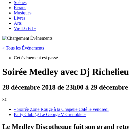
Scènes
Écrans
Musiques
Livres
Arts
Vie LGBT+
« Tous les Évènements
Cet évènement est passé
Soirée Medley avec Dj Richelie
28 décembre 2018 de 23h00
à
29 décembre
8€
«
Soirée Zone Rouge à la Chapelle Café le vendredi
Party Club @ Le George V Grenoble
»
Le Medley Discotheque fait son grand reto