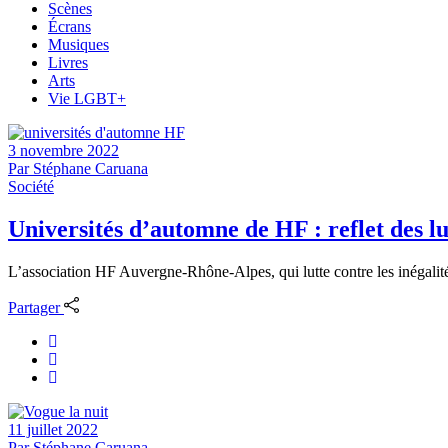
Scènes
Écrans
Musiques
Livres
Arts
Vie LGBT+
3 novembre 2022
Par
Stéphane Caruana
Société
Universités d’automne de HF : reflet des lu
L’association HF Auvergne-Rhône-Alpes, qui lutte contre les inégalit
Partager
11 juillet 2022
Par
Stéphane Caruana