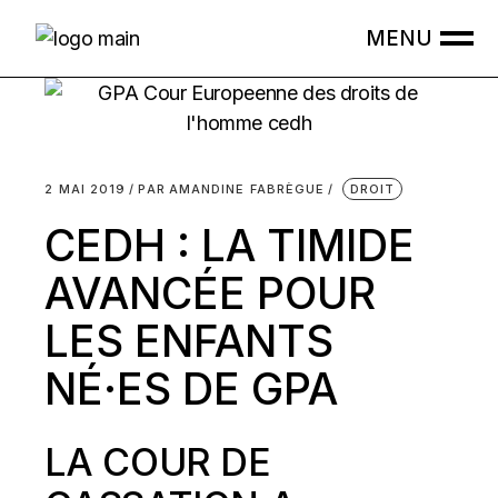
Skip
to
the
content
2 MAI 2019
PAR
AMANDINE FABRÈGUE
DROIT
CEDH : LA TIMIDE
AVANCÉE POUR
LES ENFANTS
NÉ·ES DE GPA
LA COUR DE