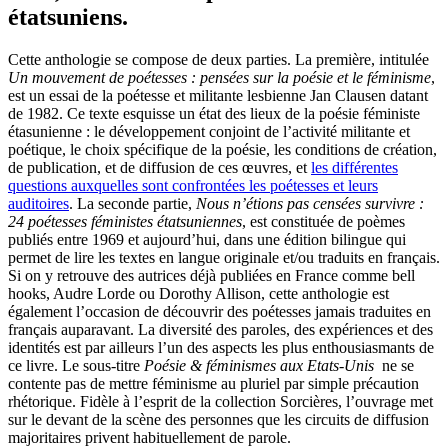
étatsuniens.
Cette anthologie se compose de deux parties. La première, intitulée
Un mouvement de poétesses : pensées sur la poésie et le féminisme
,
est un essai de la poétesse et militante lesbienne Jan Clausen datant
de 1982. Ce texte esquisse un état des lieux de la poésie féministe
étasunienne : le développement conjoint de l’activité militante et
poétique, le choix spécifique de la poésie, les conditions de création,
de publication, et de diffusion de ces œuvres, et
les différentes
questions auxquelles sont confrontées les poétesses et leurs
auditoires
. La seconde partie,
Nous n’étions pas censées survivre :
24 poétesses féministes étatsuniennes
, est constituée de poèmes
publiés entre 1969 et aujourd’hui, dans une édition bilingue qui
permet de lire les textes en langue originale et/ou traduits en français.
Si on y retrouve des autrices déjà publiées en France comme bell
hooks, Audre Lorde ou Dorothy Allison, cette anthologie est
également l’occasion de découvrir des poétesses jamais traduites en
français auparavant. La diversité des paroles, des expériences et des
identités est par ailleurs l’un des aspects les plus enthousiasmants de
ce livre. Le sous-titre
Poésie & féminismes aux Etats-Unis
ne se
contente pas de mettre féminisme au pluriel par simple précaution
rhétorique. Fidèle à l’esprit de la collection Sorcières, l’ouvrage met
sur le devant de la scène des personnes que les circuits de diffusion
majoritaires privent habituellement de parole.