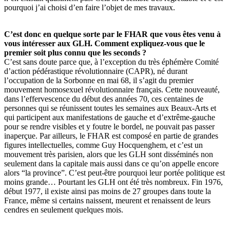
pourquoi j’ai choisi d’en faire l’objet de mes travaux.
C’est donc en quelque sorte par le FHAR que vous êtes venu à
vous intéresser aux GLH. Comment expliquez-vous que le
premier soit plus connu que les seconds ?
C’est sans doute parce que, à l’exception du très éphémère Comité
d’action pédérastique révolutionnaire (CAPR), né durant
l’occupation de la Sorbonne en mai 68, il s’agit du premier
mouvement homosexuel révolutionnaire français. Cette nouveauté,
dans l’effervescence du début des années 70, ces centaines de
personnes qui se réunissent toutes les semaines aux Beaux-Arts et
qui participent aux manifestations de gauche et d’extrême-gauche
pour se rendre visibles et y foutre le bordel, ne pouvait pas passer
inaperçue. Par ailleurs, le FHAR est composé en partie de grandes
figures intellectuelles, comme Guy Hocquenghem, et c’est un
mouvement très parisien, alors que les GLH sont disséminés non
seulement dans la capitale mais aussi dans ce qu’on appelle encore
alors “la province”. C’est peut-être pourquoi leur portée politique est
moins grande… Pourtant les GLH ont été très nombreux. Fin 1976,
début 1977, il existe ainsi pas moins de 27 groupes dans toute la
France, même si certains naissent, meurent et renaissent de leurs
cendres en seulement quelques mois.