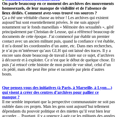
On parle beaucoup en ce moment des archives des mouvements
homosexuels, de leur manque de visibilité et de l’absence de
lieux dédiés. Comment avez-vous trouvé vos sources ?
Ça a été une véritable chasse au trésor ! Les archives qui existent
aujourd’hui sont essentiellement privées. Je me suis appuyé
notamment sur le fonds marseillais « Mémoire des sexualités », géré
principalement par Christian de Leusse, qui a référencé beaucoup de
documents de cette époque. J’ai commencé par établir un premier
contact avec un ancien militant puis, quand la confiance s’est établie,
il m’a donné les coordonnées d’un autre, etc. Dans mes recherches,
je n’ai pu m’intéresser qu’aux GLH qui ont laissé des traces. Il y a
encore sans doute beaucoup de travail à faire sur ce sujet, d’archives
à découvrir et à exploiter. Ce n’est que le début de quelque chose. Et
puis j’ai retracé cette histoire de mon point de vue situé, celui d’un
cis pédé, mais elle peut être prise et racontée par plein d’autres
bouts.
Que pensez-vous des initiatives (à Paris, à Marseille, à Lyon…)
qui visent à créer des centres d’archives pour pallier ce
manque ?
Il me semble important que la perspective communautaire ne soit pas
oubliée dans ces projets. Mais les gens sont aujourd’hui tellement
dépendants du pouvoir politique et des miettes qu’il veut bien leur
accorder… Pourtant, il y a urgence à agir car les militants des années