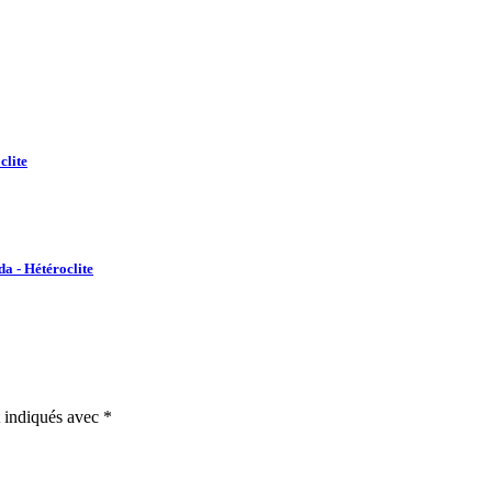
clite
da - Hétéroclite
t indiqués avec
*