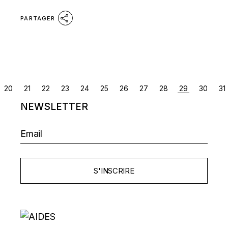
PARTAGER
NAVIGATION
20
21
22
23
24
25
26
27
28
29
30
31
DES
NEWSLETTER
ARTICLES
S'INSCRIRE