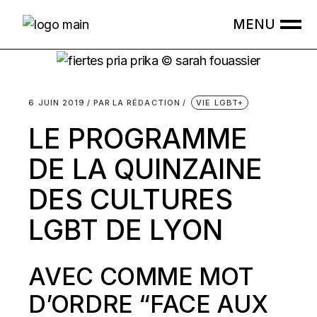
Skip
to
the
content
6 JUIN 2019
PAR
LA RÉDACTION
VIE LGBT+
LE PROGRAMME
DE LA QUINZAINE
DES CULTURES
LGBT DE LYON
AVEC COMME MOT
D’ORDRE “FACE AUX